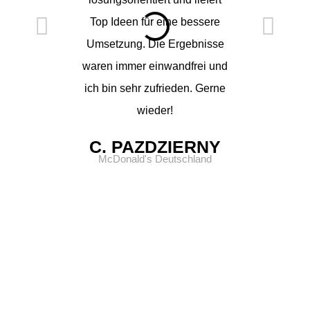
Top Ideen für eine bessere
und so w
Umsetzung. Die Ergebnisse
bekomme
waren immer einwandfrei und
Deinem
ich bin sehr zufrieden. Gerne
Texten un
wieder!
t
C. PAZDZIERNY
M
SC
McDonald's Deutschland
CEO, S