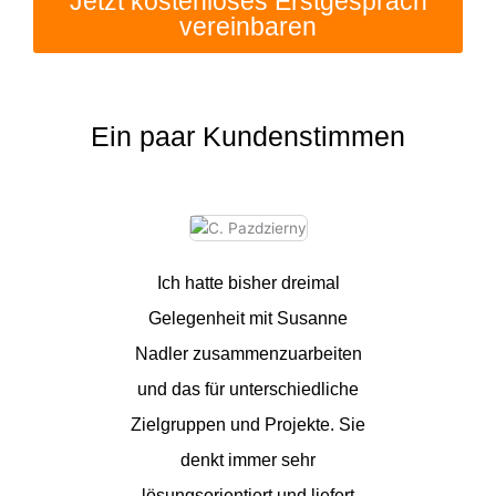
Jetzt kostenloses Erstgespräch
vereinbaren
Ein paar Kundenstimmen
Ich hatte bisher dreimal
Liebe S
Gelegenheit mit Susanne
Dankeschö
Nadler zusammenzuarbeiten
kreative,
und das für unterschiedliche
ged
Zielgruppen und Projekte. Sie
unkompl
denkt immer sehr
ehrliche
lösungsorientiert und liefert
unsere ne